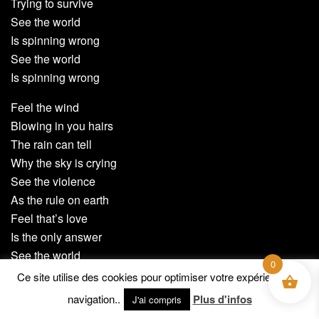
Trying to survive
See the world
Is spinning wrong
See the world
Is spinning wrong
Feel the wind
Blowing in you hairs
The rain can tell
Why the sky is crying
See the violence
As the rule on earth
Feel that’s love
Is the only answer
See the world
0
Ce site utilise des cookies pour optimiser votre expérience de
See the world
navigation..
Plus d'infos
J'ai compris
Need some help