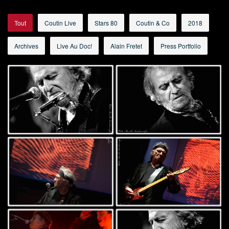
Tout
Coutin Live
Stars 80
Coutin & Co
2018
Archives
Live Au Doc!
Alain Fretet
Press Portfolio