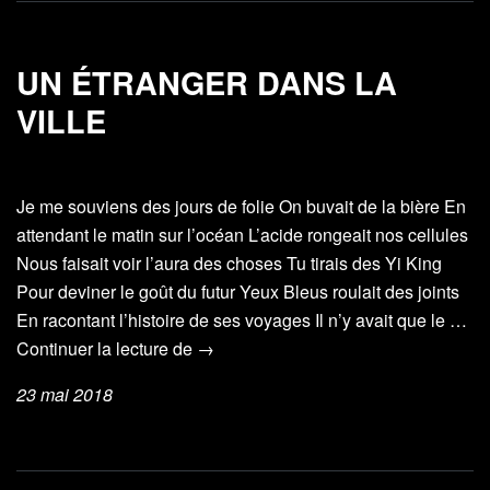
UN ÉTRANGER DANS LA
VILLE
Je me souviens des jours de folie On buvait de la bière En
attendant le matin sur l’océan L’acide rongeait nos cellules
Nous faisait voir l’aura des choses Tu tirais des Yi King
Pour deviner le goût du futur Yeux Bleus roulait des joints
En racontant l’histoire de ses voyages Il n’y avait que le …
Un
Continuer la lecture de
→
étranger
23 mai 2018
dans
la
ville