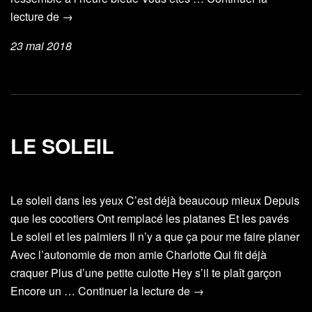
L’heure
lecture de
→
Bleue
23 mai 2018
LE SOLEIL
Le soleil dans les yeux C’est déjà beaucoup mieux Depuis
que les cocotiers Ont remplacé les platanes Et les pavés
Le soleil et les palmiers Il n’y a que ça pour me faire planer
Avec l’autonomie de mon amie Charlotte Qui fit déjà
craquer Plus d’une petite culotte Hey s’il te plaît garçon
Le
Encore un …
Continuer la lecture de
→
soleil