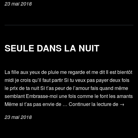
23 mai 2018
SEULE DANS LA NUIT
La fille aux yeux de pluie me regarde et me dit Il est bientôt
midi je crois qu’il faut partir Si tu veux pas payer deux fois
le prix de ta nuit Si t’as peur de l’amour fais quand même
semblant Embrasse-moi une fois comme le font les amants
Seule
Même si t’as pas envie de …
Continuer la lecture de
→
dans
23 mai 2018
la
nuit