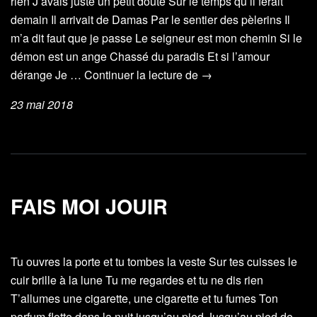
rien J’avais juste un petit doute Sur le temps qu’il ferait
demain Il arrivait de Damas Par le sentier des pèlerins Il
m’a dit faut que je passe Le seigneur est mon chemin Si le
démon est un ange Chassé du paradis Et si l’amour
Les
dérange Je …
Continuer la lecture de
→
anges
23 mai 2018
de
poussière
FAIS MOI JOUIR
Tu ouvres la porte et tu tombes la veste Sur tes cuisses le
cuir brille à la lune Tu me regardes et tu ne dis rien
T’allumes une cigarette, une cigarette et tu fumes Ton
parfum flotte dans la nuit jusqu’au pied Jusqu’au pied de