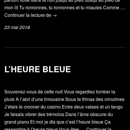
mon lit Tu ronronnes, tu ronronnes et tu miaules Comme …
Fais
Continuer la lecture de
→
moi
23 mai 2018
jouir
L’HEURE BLEUE
Souvenez-vous de cette nuit Vous regardiez tomber la
pluie A l’abri d’une limousine Sous le frimas des crinolines
J’étais le crooner du casino Entre deux valses et un tango
Je faisais vibrer des trémolos Dans l’âme obscure du
grand piano Et moi je dis que c’est l’heure bleue Ça
ressemble à l’heure bleue Vous êtes …
Continuer la