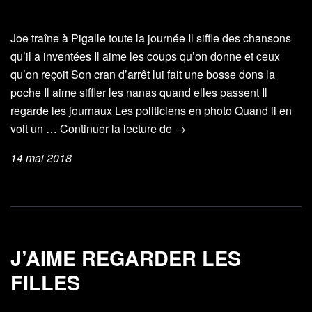
Joe traîne à Pigalle toute la journée Il siffle des chansons
qu’il a inventées Il aime les coups qu’on donne et ceux
qu’on reçoit Son cran d’arrêt lui fait une bosse dons la
poche Il aime siffler les nanas quand elles passent Il
regarde les journaux Les politiciens en photo Quand il en
Joe
voit un …
Continuer la lecture de
→
et
14 mai 2018
Cathy
(AldoMoro)
J’AIME REGARDER LES
FILLES