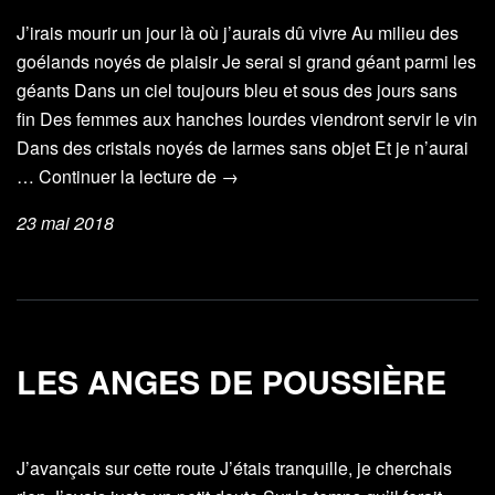
J’irais mourir un jour là où j’aurais dû vivre Au milieu des
goélands noyés de plaisir Je serai si grand géant parmi les
géants Dans un ciel toujours bleu et sous des jours sans
fin Des femmes aux hanches lourdes viendront servir le vin
Dans des cristals noyés de larmes sans objet Et je n’aurai
J’irais
…
Continuer la lecture de
→
mourir
23 mai 2018
un
jour
LES ANGES DE POUSSIÈRE
J’avançais sur cette route J’étais tranquille, je cherchais