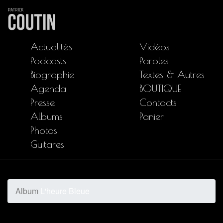
Actualités
Vidéos
Podcasts
Paroles
Biographie
Textes & Autres
Agenda
BOUTIQUE
Presse
Contacts
Albums
Panier
Photos
Guitares
Album
L'heure Bleue