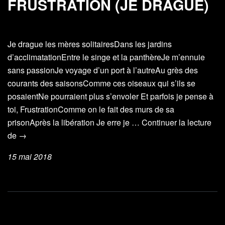
FRUSTRATION (JE DRAGUE)
Je drague les mères solitairesDans les jardins
d’acclimatationEntre le singe et la panthèreJe m’ennuie
sans passionJe voyage d’un port à l’autreAu grès des
courants des saisonsComme ces oiseaux qui s’ils se
posaientNe pourraient plus s’envoler Et parfois je pense à
toi, FrustrationComme on le fait des murs de sa
prisonAprès la libération Je erre je …
Continuer la lecture
Frustration
de
→
(Je
15 mai 2018
drague)