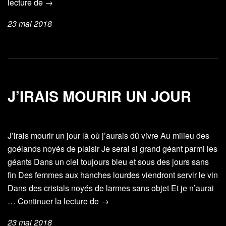
Je
lecture de
→
glisse
23 mai 2018
J’IRAIS MOURIR UN JOUR
J’irais mourir un jour là où j’aurais dû vivre Au milieu des
goélands noyés de plaisir Je serai si grand géant parmi les
géants Dans un ciel toujours bleu et sous des jours sans
fin Des femmes aux hanches lourdes viendront servir le vin
Dans des cristals noyés de larmes sans objet Et je n’aurai
J’irais
…
Continuer la lecture de
→
mourir
23 mai 2018