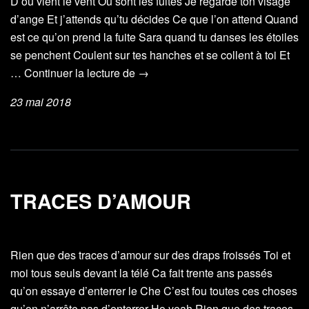
D’où vient le vent Où sont les fuites Je regarde ton visage
d’ange Et j’attends qu’tu décides Ce que l’on attend Quand
est ce qu’on prend la fuite Sara quand tu danses les étoiles
se penchent Coulent sur tes hanches et se collent à toi Et
Sara
…
Continuer la lecture de
→
danse
23 mai 2018
TRACES D’AMOUR
Rien que des traces d’amour sur des draps froissés Toi et
moi tous seuls devant la télé Ca fait trente ans passés
qu’on essaye d’enterrer le Che C’est fou toutes ces choses
qu’on n’arrête pas d’enterrer Ho yeah Rien que des traces