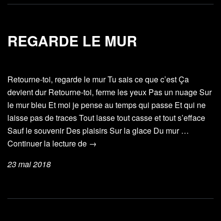
REGARDE LE MUR
Retourne-toi, regarde le mur Tu sais ce que c’est Ça
devient dur Retourne-toi, ferme les yeux Pas un nuage Sur
le mur bleu Et moi je pense au temps qui passe Et qui ne
laisse pas de traces Tout lasse tout casse et tout s’efface
Sauf le souvenir Des plaisirs Sur la glace Du mur …
Regarde
Continuer la lecture de
→
le
23 mai 2018
mur