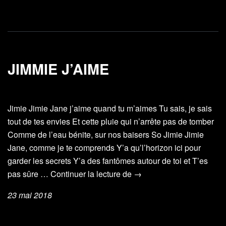
un
jour
JIMMIE J’AIME
Jimie Jimie Jane j’aime quand tu m’aimes Tu sais, je sais
tout de tes envies Et cette pluie qui n’arrête pas de tomber
Comme de l’eau bénite, sur nos baisers So Jimie Jimie
Jane, comme je te comprends Y’a qu’l’horizon ici pour
garder les secrets Y’a des fantômes autour de toi et T’es
Jimmie
pas sûre …
Continuer la lecture de
→
j’aime
23 mai 2018