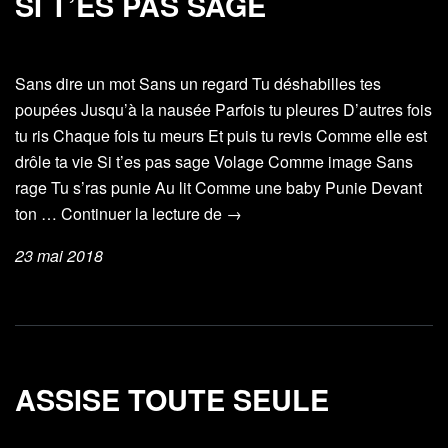
SI T’ES PAS SAGE
Sans dire un mot Sans un regard Tu déshabilles tes
poupées Jusqu’à la nausée Parfois tu pleures D’autres fois
tu ris Chaque fois tu meurs Et puis tu revis Comme elle est
drôle ta vie Si t’es pas sage Volage Comme image Sans
rage Tu s’ras punie Au lit Comme une baby Punie Devant
Si
ton …
Continuer la lecture de
→
t’es
23 mai 2018
pas
sage
ASSISE TOUTE SEULE