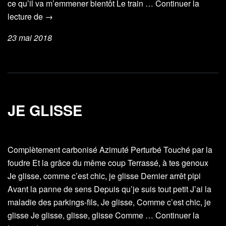
ce qu’il va m’emmener bientôt Le train …
Continuer la
Le
lecture de
→
train
23 mai 2018
qui
ne
revient
jamais
JE GLISSE
Complètement carbonisé Azimuté Perturbé Touché par la
foudre Et la grâce du même coup Terrassé, à tes genoux
Je glisse, comme c’est chic, je glisse Dernier arrêt pipi
Avant la panne de sens Depuis qu’je suis tout petit J’ai la
maladie des parkings-fils, Je glisse, Comme c’est chic, je
glisse Je glisse, glisse, glisse Comme …
Continuer la