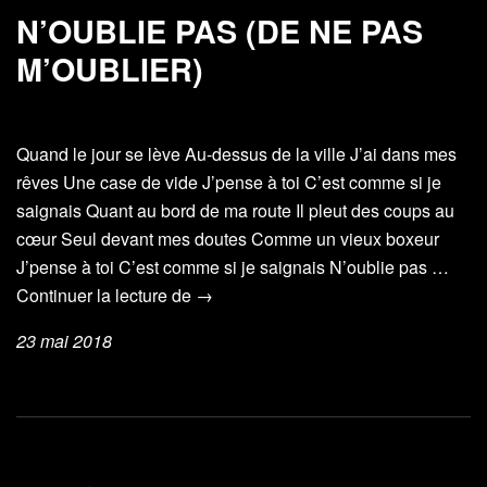
N’OUBLIE PAS (DE NE PAS
M’OUBLIER)
Quand le jour se lève Au-dessus de la ville J’ai dans mes
rêves Une case de vide J’pense à toi C’est comme si je
saignais Quant au bord de ma route Il pleut des coups au
cœur Seul devant mes doutes Comme un vieux boxeur
J’pense à toi C’est comme si je saignais N’oublie pas …
N’oublie
Continuer la lecture de
→
pas
23 mai 2018
(De
ne
pas
m’oublier)