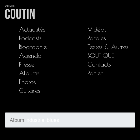
Actualités
Vidéos
Podcasts
Paroles
Biographie
Textes & Autres
Agenda
BOUTIQUE
Presse
Contacts
Albums
Panier
Photos
Guitares
Album
Industrial blues