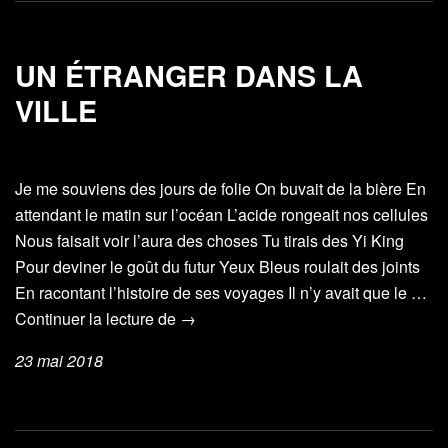
UN ÉTRANGER DANS LA
VILLE
Je me souviens des jours de folie On buvait de la bière En
attendant le matin sur l’océan L’acide rongeait nos cellules
Nous faisait voir l’aura des choses Tu tirais des Yi King
Pour deviner le goût du futur Yeux Bleus roulait des joints
En racontant l’histoire de ses voyages Il n’y avait que le …
Un
Continuer la lecture de
→
étranger
23 mai 2018
dans
la
ville