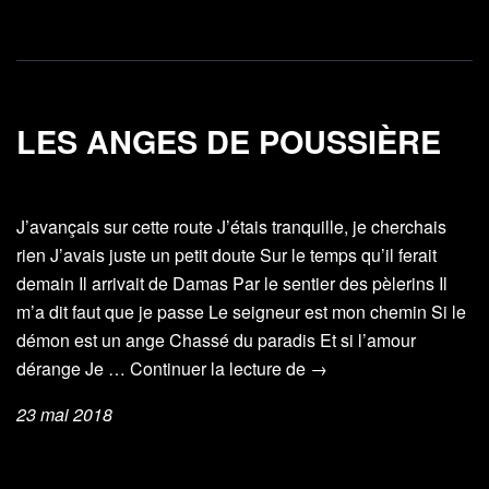
LES ANGES DE POUSSIÈRE
J’avançais sur cette route J’étais tranquille, je cherchais
rien J’avais juste un petit doute Sur le temps qu’il ferait
demain Il arrivait de Damas Par le sentier des pèlerins Il
m’a dit faut que je passe Le seigneur est mon chemin Si le
démon est un ange Chassé du paradis Et si l’amour
Les
dérange Je …
Continuer la lecture de
→
anges
23 mai 2018
de
poussière