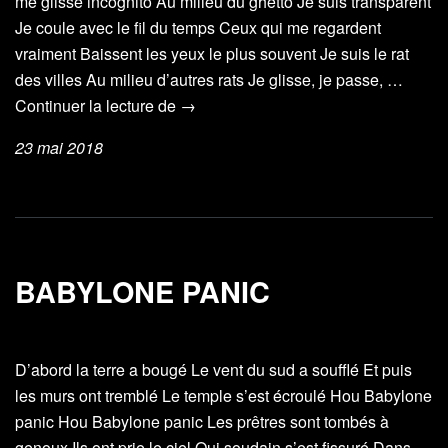
me glisse incognito Au milieu du ghetto Je suis transparent
Je coule avec le fil du temps Ceux qui me regardent
vraiment Baissent les yeux le plus souvent Je suis le rat
des villes Au milieu d’autres rats Je glisse, je passe, …
Le
Continuer la lecture de
→
rat
23 mai 2018
des
villes
BABYLONE PANIC
D’abord la terre a bougé Le vent du sud a soufflé Et puis
les murs ont tremblé Le temple s’est écroulé Hou Babylone
panic Hou Babylone panic Les prêtres sont tombés à
genoux Ils ont prie le ciel Qui soudain s’est fissuré Dans