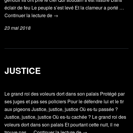
éclair de feu Le peuple s’est levé Et la clameur a porté …
Babylone
Continuer la lecture de
→
panic
23 mai 2018
JUSTICE
Le grand roi des voleurs dort dans son palais Protégé par
ses juges et pas ses policiers Pour le défendre lui et le tir
aux pigeons Justice, justice, justice Où es-tu passée ?
Justice, justice, justice Où es-tu cachée ? Le grand roi des
voleurs dort dans son palais Et pourtant cette nuit, il ne
Justice
trouve pas …
Continuer la lecture de
→