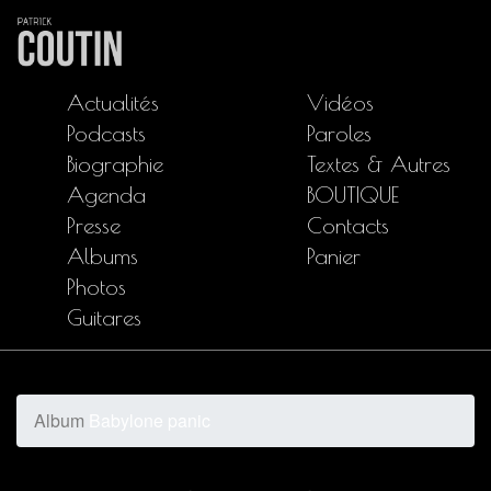
Actualités
Vidéos
Podcasts
Paroles
Biographie
Textes & Autres
Agenda
BOUTIQUE
Presse
Contacts
Albums
Panier
Photos
Guitares
Album
Babylone panic