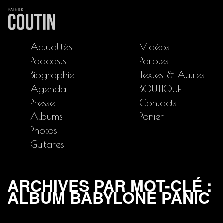
Actualités
Vidéos
Podcasts
Paroles
Biographie
Textes & Autres
Agenda
BOUTIQUE
Presse
Contacts
Albums
Panier
Photos
Guitares
ARCHIVES PAR MOT-CLÉ :
ALBUM BABYLONE PANIC