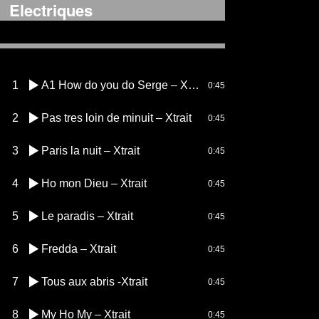
Electriques
1
A1 How do you do Serge – Xtrait
0:45
2
Pas tres loin de minuit – Xtrait
0:45
3
Paris la nuit – Xtrait
0:45
4
Ho mon Dieu – Xtrait
0:45
5
Le paradis – Xtrait
0:45
6
Fredda – Xtrait
0:45
7
Tous aux abris -Xtrait
0:45
8
My Ho My – Xtrait
0:45