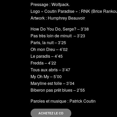
Pressage : Wolfpack.
Logo « Coutin Paradise » : RNK (Brice Rankou
Artwork : Humphrey Beauvoir
How Do You Do, Serge? – 3’38
Pas très loin de minuit – 3’23
Paris, la nuit – 3’25
Oh mon Dieu – 4’02
Le paradis – 4’45
Fredda – 4’22
Tous aux abris – 3’47
My Oh My – 5’00
Maryline est folle – 3’04
Biberon pas prêt blues – 2’55
Paroles et musique : Patrick Coutin
ACHETEZ LE CD