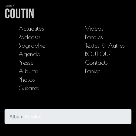
Actualités
Vidéos
Podcasts
Paroles
Biographie
Textes & Autres
Agenda
BOUTIQUE
Presse
Contacts
Albums
Panier
Photos
Guitares
Album
Paroles