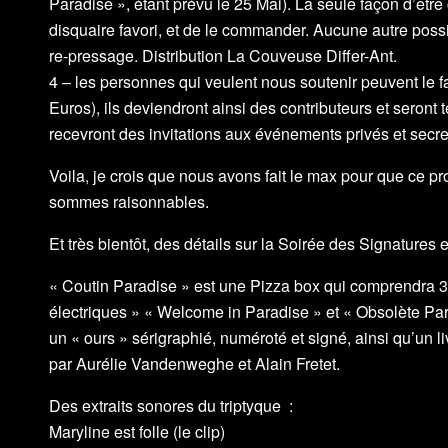
Paradise », étant prévu le 25 Mai). La seule façon d’être c
disquaire favori, et de le commander. Aucune autre possib
re-pressage. Distribution La Couveuse Differ-Ant.
4 – les personnes qui veulent nous soutenir peuvent le f
Euros), ils deviendront ainsi des contributeurs et seront t
recevront des invitations aux événements privés et secre
Voila, je crois que nous avons fait le max pour que ce pro
sommes raisonnables.
Et très bientôt, des détails sur la Soirée des Signatures e
« Coutin Paradise » est une Pizza box qui comprendra 3
électriques » « Welcome in Paradise » et « Obsolète Par
un « ours » sérigraphié, numéroté et signé, ainsi qu’un li
par
Aurélie Vandenweghe
et
Alain Fretet.
Des extraits sonores du triptyque :
Maryline est folle (le clip)