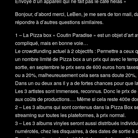
Envoyé d’un appareil qui ne fait pas le café hélas »
Bonjour, d’abord merci, LeBen, je me sers de ton mail, da
répondre à d’autres questions similaires.
1 – La Pizza box « Coutin Paradise » est un objet d’art av
compliqué, mais en bonne voie…
Le crowdfunding actuel à 2 objectifs : Permettre a ceux q
un nombre limité de Pizza box a un prix qui avec le tem
sortie, en septembre le prix sera de 600 euros hors taxes
ou a 20%, malheureusement cela sera sans doute 20%,
Dans un ou deux ans il y a de fortes chances pour que la
Les 3 artistes sont immenses, reconnus. Donc le prix de 
aux coûts de productions…. Même si cela reste 400e do
2 – Les 3 albums qui sont contenus dans la Pizza Box s
streaming sur toutes les plateformes, à prix normal.
3 – Les 3 albums vinyles seront aussi distribués individue
numérotés, chez les disquaires, à des dates de sortie à