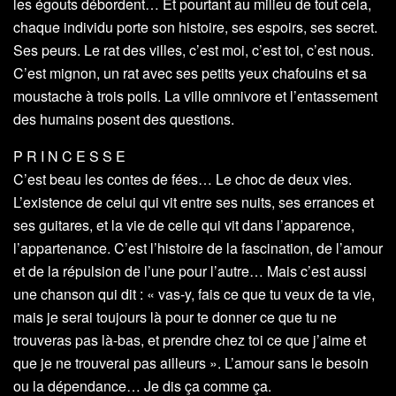
les égouts débordent… Et pourtant au milieu de tout cela,
chaque individu porte son histoire, ses espoirs, ses secret.
Ses peurs. Le rat des villes, c’est moi, c’est toi, c’est nous.
C’est mignon, un rat avec ses petits yeux chafouins et sa
moustache à trois poils. La ville omnivore et l’entassement
des humains posent des questions.
P R I N C E S S E
C’est beau les contes de fées… Le choc de deux vies.
L’existence de celui qui vit entre ses nuits, ses errances et
ses guitares, et la vie de celle qui vit dans l’apparence,
l’appartenance. C’est l’histoire de la fascination, de l’amour
et de la répulsion de l’une pour l’autre… Mais c’est aussi
une chanson qui dit : « vas-y, fais ce que tu veux de ta vie,
mais je serai toujours là pour te donner ce que tu ne
trouveras pas là-bas, et prendre chez toi ce que j’aime et
que je ne trouverai pas ailleurs ». L’amour sans le besoin
ou la dépendance… Je dis ça comme ça.