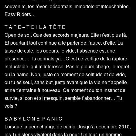
souvenirs, tes rêves, désormais immortels et intouchables.
Easy Riders…
T A P E – T O I L A T Ê T E
Open de sol. Que des accords majeurs. Elle n’est plus là.
Et pourtant tout continue à te parler de l’autre, d’elle. La
tasse de café, les odeurs, le vide, l’absence est une
présence… Tu connais ça…C’est ce vertige de la rupture
inéluctable, qui m’intéresse. Pas le pleurnichage, le regret
ou la haine. Non, juste ce moment de solitude et de vide,
ou tu es seul, sans but, juste avant que la vie ne t’appelle
et ne t’entraîne à nouveau. Ce moment ou ton instinct de
survie, si con et si mesquin, semble t’abandonner… Tu
vois ?
B A B Y L O N E P A N I C
Lorsque la peur change de camp. Jusqu’à décembre 2010,
les Tunisiens vivaient dans la peur. Un jour, un homme