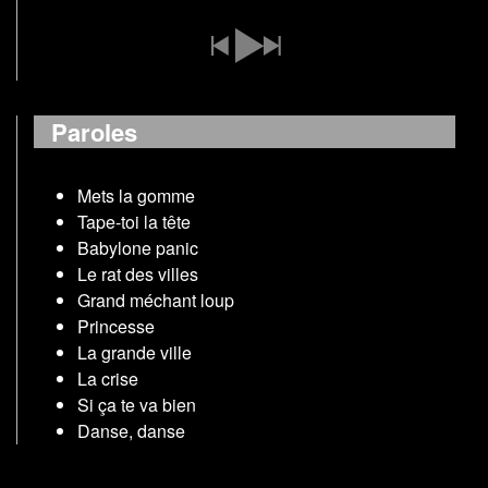
Paroles
Mets la gomme
Tape-toi la tête
Babylone panic
Le rat des villes
Grand méchant loup
Princesse
La grande ville
La crise
Si ça te va bien
Danse, danse