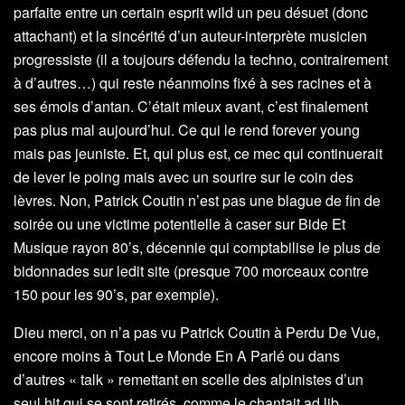
parfaite entre un certain esprit wild un peu désuet (donc
attachant) et la sincérité d’un auteur-interprète musicien
progressiste (il a toujours défendu la techno, contrairement
à d’autres…) qui reste néanmoins fixé à ses racines et à
ses émois d’antan. C’était mieux avant, c’est finalement
pas plus mal aujourd’hui. Ce qui le rend forever young
mais pas jeuniste. Et, qui plus est, ce mec qui continuerait
de lever le poing mais avec un sourire sur le coin des
lèvres. Non, Patrick Coutin n’est pas une blague de fin de
soirée ou une victime potentielle à caser sur Bide Et
Musique rayon 80’s, décennie qui comptabilise le plus de
bidonnades sur ledit site (presque 700 morceaux contre
150 pour les 90’s, par exemple).
Dieu merci, on n’a pas vu Patrick Coutin à Perdu De Vue,
encore moins à Tout Le Monde En A Parlé ou dans
d’autres « talk » remettant en scelle des alpinistes d’un
seul hit qui se sont retirés, comme le chantait ad lib