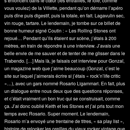
s’enfoncent dans le cœur (les entrailles, le foie, comme
vous voulez) de la Villette, pendant qu’on démarre l’apéro
puis dîne puis digestif, puis la totale, en fait. Lagavulin sec,
vin rouge, tartare. Le lendemain, je tombe sur ce billet de
bonne humeur signé Coutin : « Les Rolling Stones ont
rejoué… Pendant qu’ils étaient sur scène, j’étais à 200
mètres, en train de répondre à une interview. J’avais une
belle envie de me sauver et de tenter de me glisser dans le
Trabendo. […] Mais là, je faisais cet interview pour Gonzaï,
un magazine web que j’aime beaucoup (Gonzaï, c’est le
site sur lequel j’aimerais écrire si j’étais « rock’n’life critic
»…), avec un gars nommé Rosario Ligammari. En fait, plus
un dialogue entre nous deux que des questions réponses,
et c’était vraiment un bon truc qui se construisait, comme
ça. J’ai donc oublié Keith et les Stones et j’ai pris tout mon
temps avec Rosario. Super moment. Le lendemain,
Rosario m’a envoyé une trentaine de titres, « sa play list »,
histoire de relooker les oreilles du vieux rocker vintage que