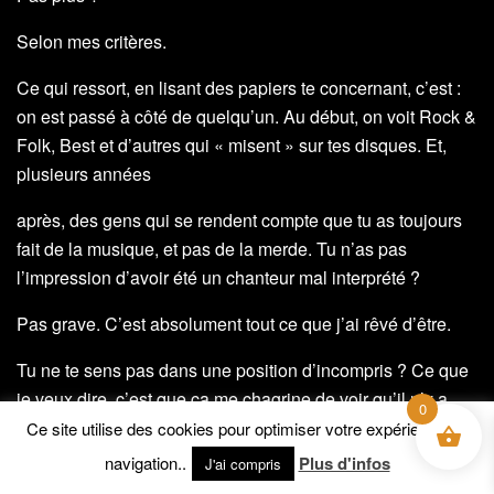
Selon mes critères.
Ce qui ressort, en lisant des papiers te concernant, c’est :
on est passé à côté de quelqu’un. Au début, on voit Rock &
Folk, Best et d’autres qui « misent » sur tes disques. Et,
plusieurs années
après, des gens qui se rendent compte que tu as toujours
fait de la musique, et pas de la merde. Tu n’as pas
l’impression d’avoir été un chanteur mal interprété ?
Pas grave. C’est absolument tout ce que j’ai rêvé d’être.
Tu ne te sens pas dans une position d’incompris ? Ce que
je veux dire, c’est que ça me chagrine de voir qu’il n’y a
0
pas eu vraiment de réhabilitation sur toi, puis te voir jouer
Ce site utilise des cookies pour optimiser votre expérience de
en première partie de façon presque confidentielle…
navigation..
Plus d'infos
J'ai compris