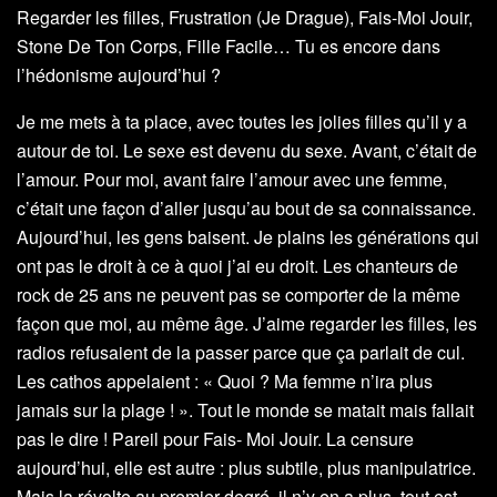
Regarder les filles, Frustration (Je Drague), Fais-Moi Jouir,
Stone De Ton Corps, Fille Facile… Tu es encore dans
l’hédonisme aujourd’hui ?
Je me mets à ta place, avec toutes les jolies filles qu’il y a
autour de toi. Le sexe est devenu du sexe. Avant, c’était de
l’amour. Pour moi, avant faire l’amour avec une femme,
c’était une façon d’aller jusqu’au bout de sa connaissance.
Aujourd’hui, les gens baisent. Je plains les générations qui
ont pas le droit à ce à quoi j’ai eu droit. Les chanteurs de
rock de 25 ans ne peuvent pas se comporter de la même
façon que moi, au même âge. J’aime regarder les filles, les
radios refusaient de la passer parce que ça parlait de cul.
Les cathos appelaient : « Quoi ? Ma femme n’ira plus
jamais sur la plage ! ». Tout le monde se matait mais fallait
pas le dire ! Pareil pour Fais- Moi Jouir. La censure
aujourd’hui, elle est autre : plus subtile, plus manipulatrice.
Mais la révolte au premier degré, il n’y en a plus, tout est