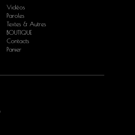
Vidéos
Paroles
Textes & Autres
BOUTIQUE
Contacts
Panier
D