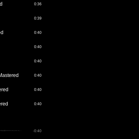
ed
0:36
0:39
ed
0:40
0:40
0:40
 Mastered
0:40
ered
0:40
ered
0:40
-0:40