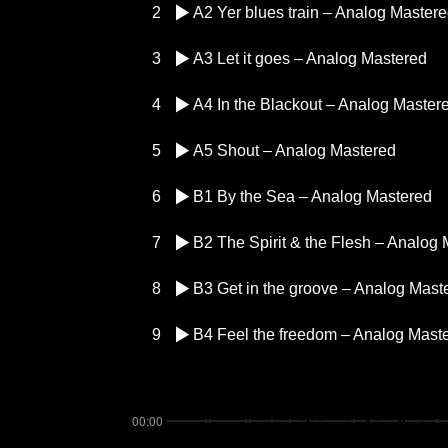
2
A2 Yer blues train – Analog Master
3
A3 Let it goes – Analog Mastered
4
A4 In the Blackout – Analog Master
5
A5 Shout – Analog Mastered
6
B1 By the Sea – Analog Mastered
7
B2 The Spirit & the Flesh – Analog
8
B3 Get in the groove – Analog Mast
9
B4 Feel the freedom – Analog Mast
00:00