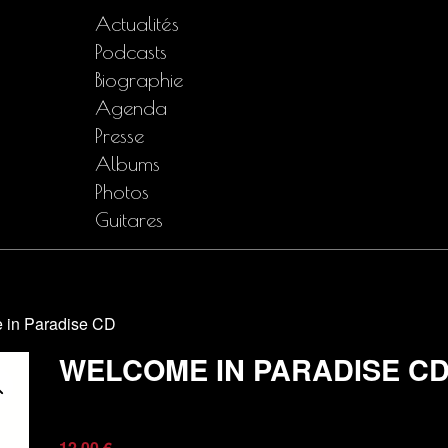
Actualités
Podcasts
Biographie
Agenda
Presse
Albums
Photos
Guitares
 in Paradise CD
WELCOME IN PARADISE C
12,00
€